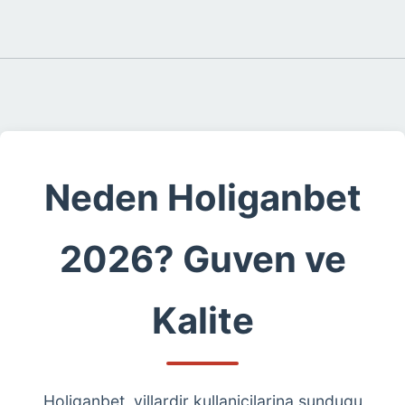
Neden Holiganbet
2026? Guven ve
Kalite
Holiganbet, yillardir kullanicilarina sundugu