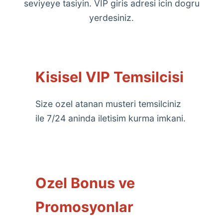
seviyeye tasiyin. VIP giris adresi icin dogru
yerdesiniz.
Kisisel VIP Temsilcisi
Size ozel atanan musteri temsilciniz
ile 7/24 aninda iletisim kurma imkani.
Ozel Bonus ve
Promosyonlar