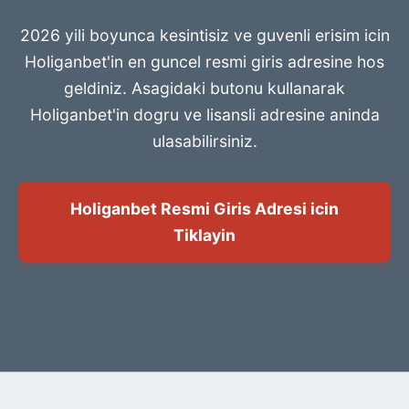
2026 yili boyunca kesintisiz ve guvenli erisim icin
Holiganbet'in en guncel resmi giris adresine hos
geldiniz. Asagidaki butonu kullanarak
Holiganbet'in dogru ve lisansli adresine aninda
ulasabilirsiniz.
Holiganbet Resmi Giris Adresi icin
Tiklayin