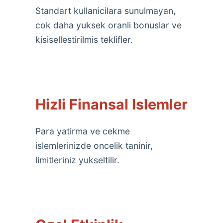
Standart kullanicilara sunulmayan,
cok daha yuksek oranli bonuslar ve
kisisellestirilmis teklifler.
Hizli Finansal Islemler
Para yatirma ve cekme
islemlerinizde oncelik taninir,
limitleriniz yukseltilir.