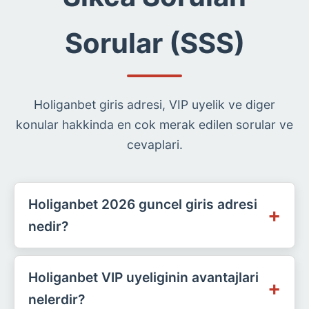
Sorular (SSS)
Holiganbet giris adresi, VIP uyelik ve diger
konular hakkinda en cok merak edilen sorular ve
cevaplari.
Holiganbet 2026 guncel giris adresi
nedir?
Holiganbet VIP uyeliginin avantajlari
nelerdir?